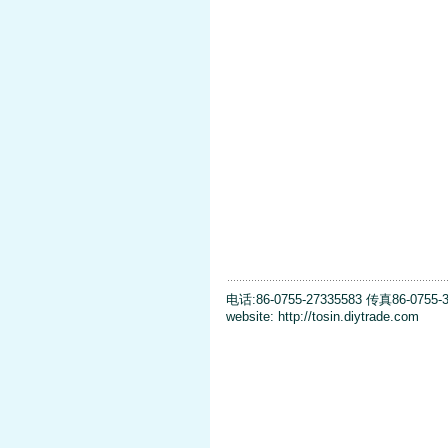
电话:86-0755-27335583 传真86-0755-33
website: http://tosin.diytrade.com