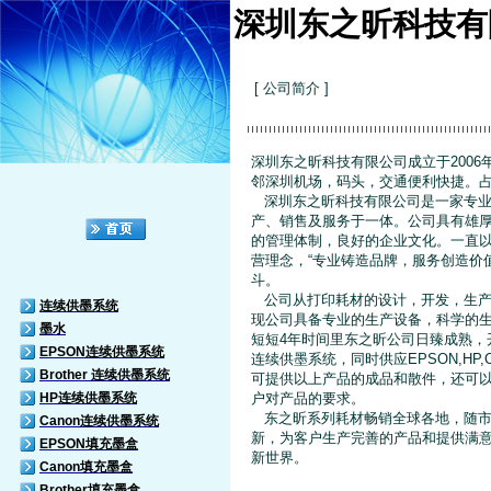
深圳东之昕科技有
[ 公司简介 ]
深圳东之昕科技有限公司成立于2006
邻深圳机场，码头，交通便利快捷。占地
深圳东之昕科技有限公司是一家专业
产、销售及服务于一体。公司具有雄
的管理体制，良好的企业文化。一直以
营理念，“专业铸造品牌，服务创造价
斗。
公司从打印耗材的设计，开发，生产
连续供墨系统
现公司具备专业的生产设备，科学的
墨水
短短4年时间里东之昕公司日臻成熟，
EPSON连续供墨系统
连续供墨系统，同时供应EPSON,H
Brother 连续供墨系统
可提供以上产品的成品和散件，还可
HP连续供墨系统
户对产品的要求。
东之昕系列耗材畅销全球各地，随市
Canon连续供墨系统
新，为客户生产完善的产品和提供满
EPSON填充墨盒
新世界。
Canon填充墨盒
Brother填充墨盒